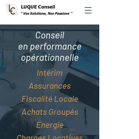
Conseil
en performance
opérationnelle
Intérim
Assurances
Fiscalité Locale
Achats Groupés
Energie
Charges Locatives